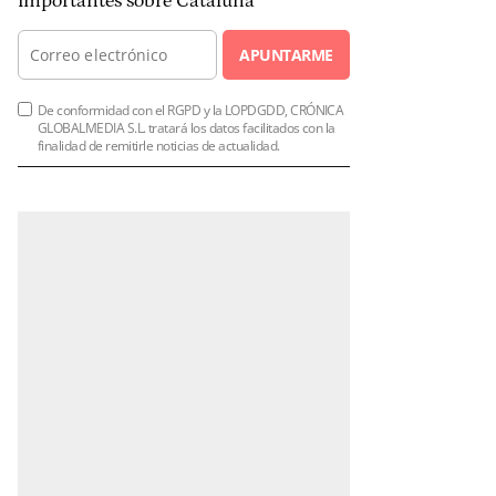
importantes sobre Cataluña
APUNTARME
De conformidad con el RGPD y la LOPDGDD, CRÓNICA
GLOBALMEDIA S.L. tratará los datos facilitados con la
finalidad de remitirle noticias de actualidad.