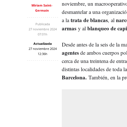
noviembre, un macrooperativo 
Miriam Saint-
Germain
desmantelar a una organizació
trata de blancas
narc
a la
, al
Publicada
armas
blanqueo de capi
y al
27 noviembre 2024
07:01h
Desde antes de la seis de la 
Actualizada
27 noviembre 2024
agentes
de ambos cuerpos poli
12:36h
cerca de una treintena de entra
distintas localidades de toda l
Barcelona.
También, en la p