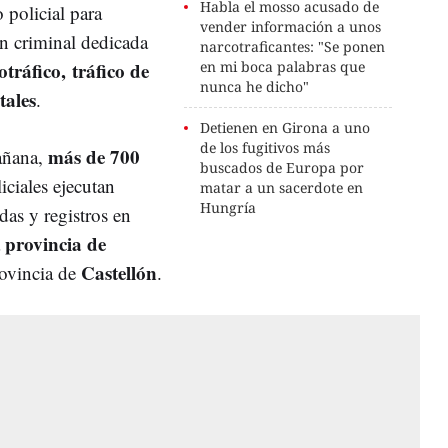
Habla el mosso acusado de
policial para
vender información a unos
n criminal dedicada
narcotraficantes: "Se ponen
otráfico,
tráfico de
en mi boca palabras que
nunca he dicho"
tales
.
Detienen en Girona a uno
de los fugitivos más
más de 700
mañana,
buscados de Europa por
ciales ejecutan
matar a un sacerdote en
Hungría
das y registros en
provincia de
a
Castellón
rovincia de
.