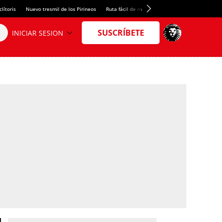
lítoris
Nuevo tresmil de los Pirineos
Ruta fácil de montaña
El arroz más meloso