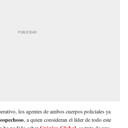
erativo, los agentes de ambos cuerpos policiales ya
sospechoso
, a quien consideran el líder de todo este
Crónica Global
n ha podido saber
, se trata de una