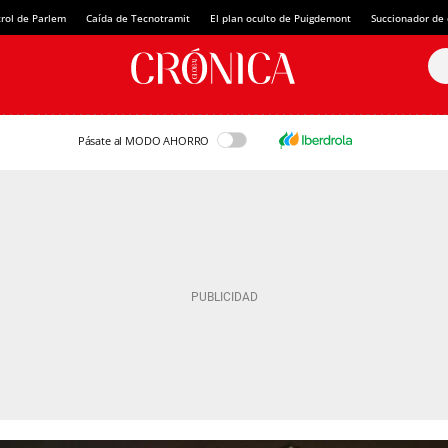
rol de Parlem
Caída de Tecnotramit
El plan oculto de Puigdemont
Succionador de c
Pásate al MODO AHORRO