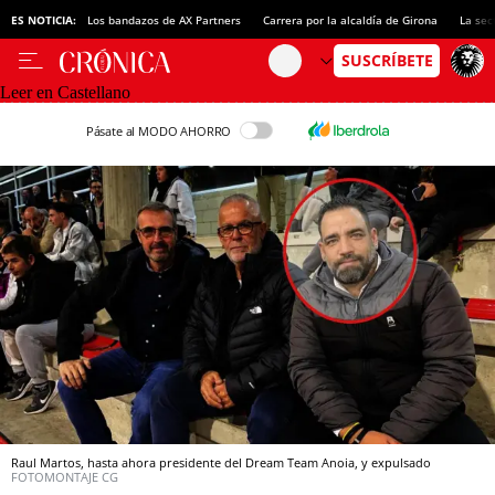
ES NOTICIA:
Los bandazos de AX Partners
Carrera por la alcaldía de Girona
La sec
Leer en Castellano
Pásate al MODO AHORRO
Raul Martos, hasta ahora presidente del Dream Team Anoia, y expulsado
FOTOMONTAJE CG