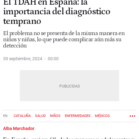
El TDAH en España: la
importancia del diagnóstico
temprano
El problema no se presenta de la misma manera en
niños y niñas, lo que puede complicar aún más su
detección
30 septiembre, 2024
00:00
CATALUÑA
SALUD
NIÑOS
ENFERMEDADES
MÉDICOS
SALUD MENTAL
Alba Marchador