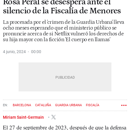
Rosa Peral se desespera ante el
silencio de la Fiscalía de Menores
La procesada por el 'crimen de la Guardia Urbana' lleva
ocho meses esperando que el ministerio público se
pronuncie acerca de si Netflix vulneró los derechos de
su hija mayor con la ficción 'El cuerpo en llamas'
4 junio, 2024
00:00
BARCELONA
CATALUÑA
GUARDIA URBANA
FISCALÍA
MENORES
NETFLIX
PROTECCIÓN DE MENORES
ROSA PERAL
Miriam Saint-Germain
El 27 de septiembre de 2023, después de que la defensa