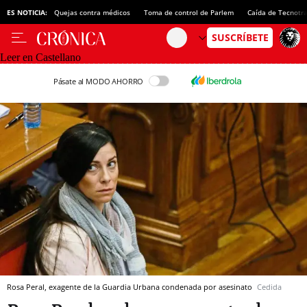
ES NOTICIA:
Quejas contra médicos
Toma de control de Parlem
Caída de Tecnotr
Leer en Castellano
Pásate al MODO AHORRO
Rosa Peral, exagente de la Guardia Urbana condenada por asesinato
Cedida