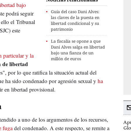
libertad bajo
Guía del caso Dani Alves:
te podrá seguir
las claves de la puesta en
 ello el Tribunal
libertad condicional y su
patrimonio
TSJC) este
La fiscalía se opone a que
Dani Alves salga en libertad
bajo una fianza de un
 particular y la
millón de euros
 de libertad
s", por lo que ratifica la situación actual del
ue ha sido condenado por agresión sexual y
ha
ir en libertad provisional.
a
atendido a uno de los argumentos de los recursos,
Apú
e fuga
del condenado. A este respecto, se remite a
Glo