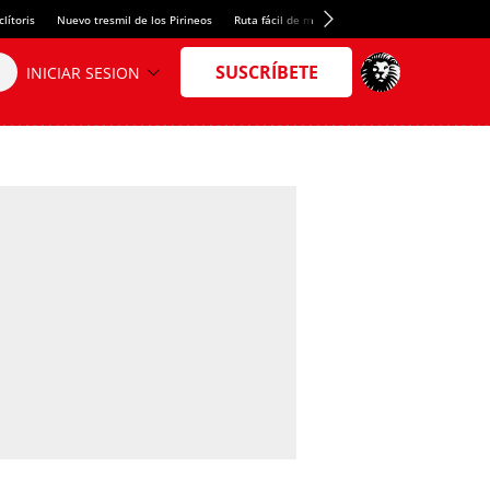
lítoris
Nuevo tresmil de los Pirineos
Ruta fácil de montaña
El arroz más meloso