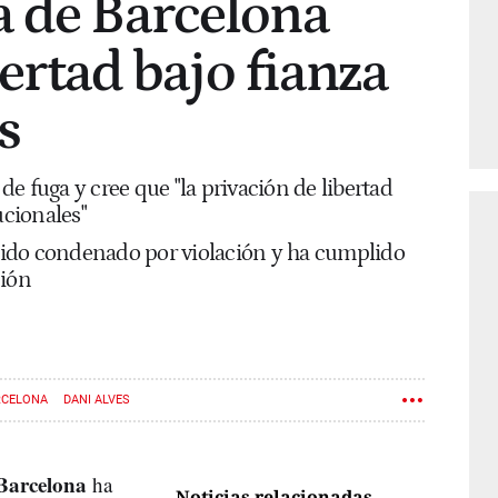
a de Barcelona
ibertad bajo fianza
s
 de fuga y cree que "la privación de libertad
ucionales"
 sido condenado por violación y ha cumplido
sión
RCELONA
DANI ALVES
Barcelona
ha
Noticias relacionadas