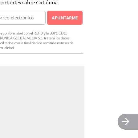
ortantes sobre Cataluña
APUNTARME
e conformidad con el RGPD y la LOPDGDD,
RÓNICA GLOBALMEDIA S.L. tratará los datos
acilitados con la finalidad de remitirle noticias de
ctualidad.