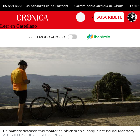
ES NOTICIA:
Los bandazos de AX Partners
Carrera por la alcaldía de Girona
La sec
Leer en Castellano
Pásate al MODO AHORRO
Un hombre descansa tras montar en bicicleta en el parque natural del Montseny
ALBERTO PAREDES - EUROPA PRESS