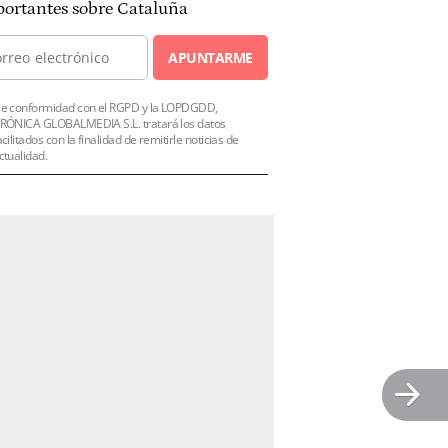
ortantes sobre Cataluña
APUNTARME
e conformidad con el RGPD y la LOPDGDD,
RÓNICA GLOBALMEDIA S.L. tratará los datos
acilitados con la finalidad de remitirle noticias de
ctualidad.