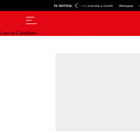
ES NOTICIA:
Junts acorrala a Comín
Wallapop
Leer en Castellano