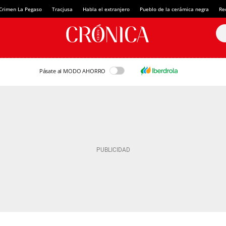
Crimen La Pegaso
Tracjusa
Habla el extranjero
Pueblo de la cerámica negra
Re
Pásate al MODO AHORRO