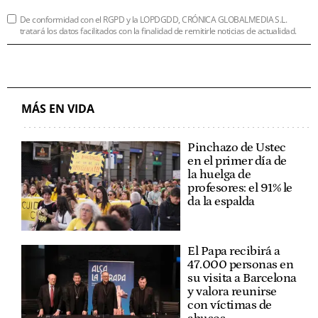
De conformidad con el RGPD y la LOPDGDD, CRÓNICA GLOBALMEDIA S.L.
tratará los datos facilitados con la finalidad de remitirle noticias de actualidad.
MÁS EN VIDA
Pinchazo de Ustec
en el primer día de
la huelga de
profesores: el 91% le
da la espalda
El Papa recibirá a
47.000 personas en
su visita a Barcelona
y valora reunirse
con víctimas de