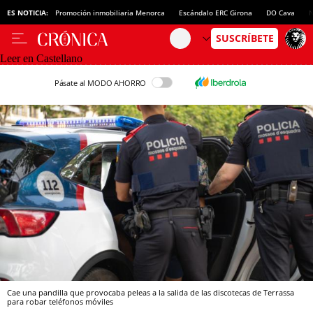
ES NOTICIA:
Promoción inmobiliaria Menorca
Escándalo ERC Girona
DO Cava
N
Leer en Castellano
Pásate al MODO AHORRO
Cae una pandilla que provocaba peleas a la salida de las discotecas de Terrassa
para robar teléfonos móviles