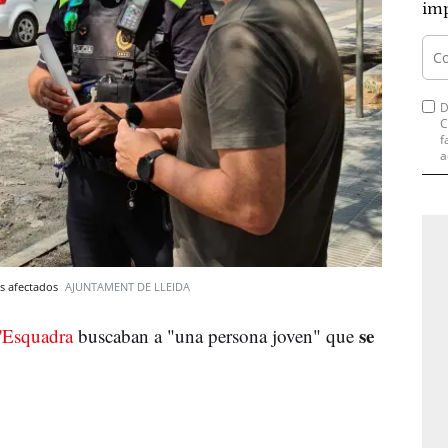
imp
D
C
f
a
os afectados
AJUNTAMENT DE LLEIDA
se
'Esquadra
buscaban a "una persona joven" que