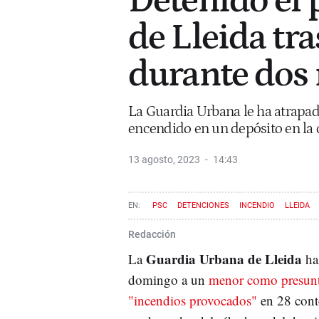
Detenido el
de Lleida tra
durante dos
La Guardia Urbana le ha atrapa
encendido en un depósito en la 
13 agosto, 2023
14:43
PSC
DETENCIONES
INCENDIO
LLEIDA
Redacción
Guardia Urbana de Lleida
La
ha 
domingo a un
menor como presunt
"incendios provocados"
en 28 cont