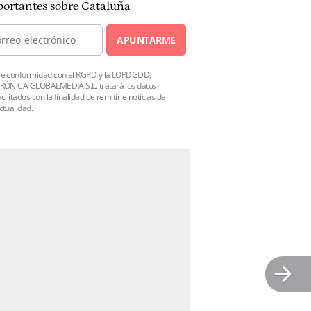
ortantes sobre Cataluña
APUNTARME
e conformidad con el RGPD y la LOPDGDD,
RÓNICA GLOBALMEDIA S.L. tratará los datos
acilitados con la finalidad de remitirle noticias de
ctualidad.