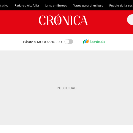
lativa
Radares Altafulla
Junts en Europa
Yates para el eclipse
Pueblo de la ce
Pásate al MODO AHORRO