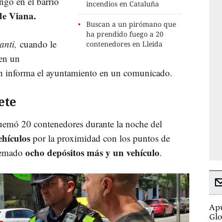
go en el barrio
incendios en Cataluña
de Viana.
Buscan a un pirómano que
ha prendido fuego a 20
anti,
cuando le
contenedores en Lleida
 en un
gún informa el ayuntamiento en un comunicado.
ete
uemó 20 contenedores durante la noche del
ehículos
por la proximidad con los puntos de
ocho depósitos más y un vehículo
uemado
.
Apú
Glo