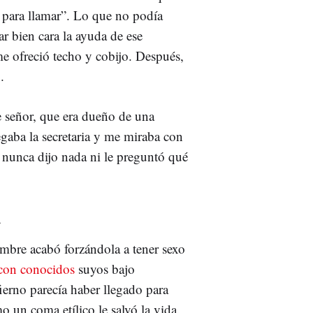
o para llamar”. Lo que no podía
r bien cara la ayuda de ese
me ofreció techo y cobijo. Después,
".
 señor, que era dueño de una
egaba la secretaria y me miraba con
o nunca dijo nada ni le preguntó qué
a
mbre acabó forzándola a tener sexo
con conocidos
suyos bajo
fierno parecía haber llegado para
 un coma etílico le salvó la vida.