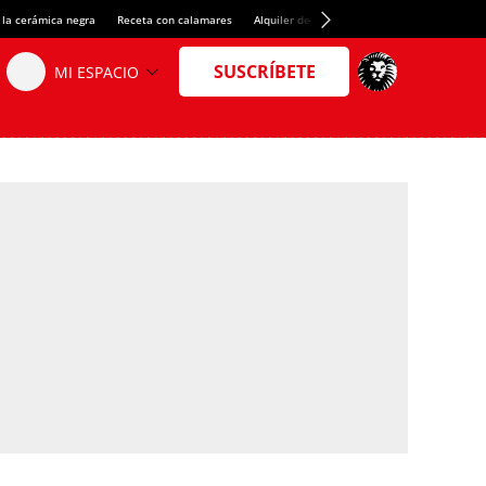
 la cerámica negra
Receta con calamares
Alquiler de habitaciones en España
Créd