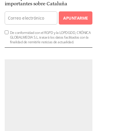
importantes sobre Cataluña
APUNTARME
De conformidad con el RGPD y la LOPDGDD, CRÓNICA
GLOBALMEDIA S.L. tratará los datos facilitados con la
finalidad de remitirle noticias de actualidad.