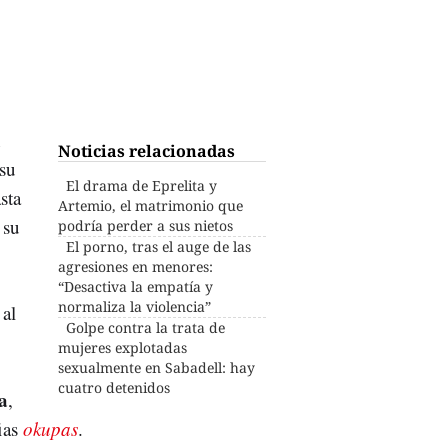
n
Noticias relacionadas
su
El drama de Eprelita y
sta
Artemio, el matrimonio que
 su
podría perder a sus nietos
El porno, tras el auge de las
agresiones en menores:
“Desactiva la empatía y
normaliza la violencia”
al
Golpe contra la trata de
mujeres explotadas
6
sexualmente en Sabadell: hay
cuatro detenidos
a
,
fias
okupas
.