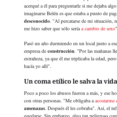
acerqué a él para preguntarle si me dejaba alg
imaginarse Belén es que estaba a punto de paga
desconocido
. "Al percatarse de mi situación, 
me hizo saber que sólo sería
a cambio de sexo
Pasó un año durmiendo en un local junto a ese
construcción
empresa de
. "Por las mañanas ll
extrañeza, ya que él me triplicaba la edad, per
hacía yo allí".
Un coma etílico le salva la vid
Poco a poco los abusos fueron a más, y ese ho
con otras personas. "Me obligaba a
acostarme 
amenazas
. Después él les cobraba". Así, el in
quedarse. Sin embargo, algo tan peligroso como