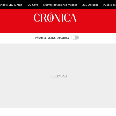
ándalo ERC Girona
DO Cava
Nuevas dotaciones Mossos
365 Obrador
Pueblo de
Pásate al MODO AHORRO