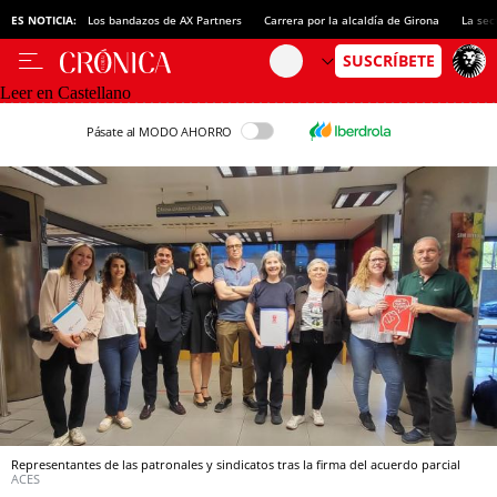
ES NOTICIA:
Los bandazos de AX Partners
Carrera por la alcaldía de Girona
La sec
Leer en Castellano
Pásate al MODO AHORRO
Representantes de las patronales y sindicatos tras la firma del acuerdo parcial
ACES