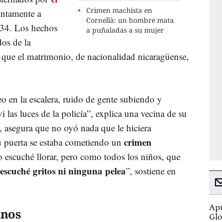
Crimen machista en
untamente a
Cornellà: un hombre mata
 34. Los hechos
a puñaladas a su mujer
os de la
 que el matrimonio, de nacionalidad nicaragüense,
o en la escalera, ruido de gente subiendo y
 las luces de la policía”, explica una vecina de su
 asegura que no oyó nada que le hiciera
crimen
u puerta se estaba cometiendo un
lo escuché llorar, pero como todos los niños, que
escuché gritos ni ninguna pelea
”, sostiene en
Apú
inos
Glo