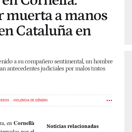
 en Cornellà:
r muerta a manos
 en Cataluña en
enido a su compañero sentimental, un hombre
an antecedentes judiciales por malos tratos
CESOS
VIOLENCIA DE GÉNERO
Cornellà
ra, en
Noticias relacionadas
el
sternados por