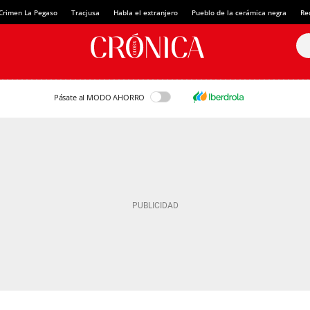
Crimen La Pegaso
Tracjusa
Habla el extranjero
Pueblo de la cerámica negra
Re
Pásate al MODO AHORRO