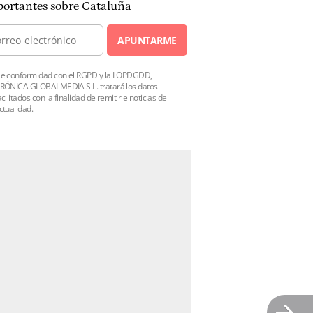
ortantes sobre Cataluña
APUNTARME
e conformidad con el RGPD y la LOPDGDD,
RÓNICA GLOBALMEDIA S.L. tratará los datos
acilitados con la finalidad de remitirle noticias de
ctualidad.