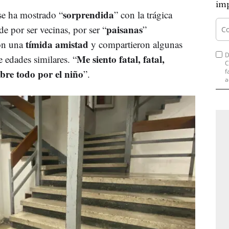
imp
sorprendida
 se ha mostrado “
” con la trágica
paisanas
e por ser vecinas, por ser “
”
tímida amistad
ron una
y compartieron algunas
D
Me siento fatal, fatal,
e edades similares. “
C
bre todo por el niño
f
”.
a