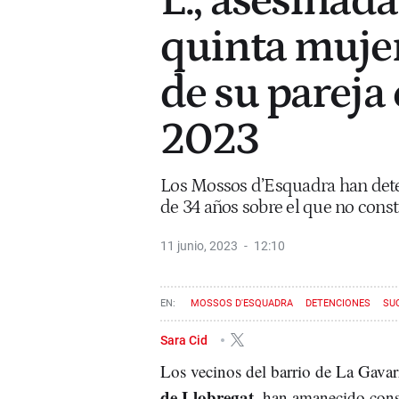
L., asesinada
quinta muje
de su pareja
2023
Los Mossos d’Esquadra han det
de 34 años sobre el que no const
11 junio, 2023
12:10
MOSSOS D'ESQUADRA
DETENCIONES
SU
Sara Cid
Los vecinos del barrio de La Gavar
de Llobregat
, han amanecido con