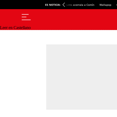
ES NOTICIA:
Junts acorrala a Comín
Wallapop
Leer en Castellano