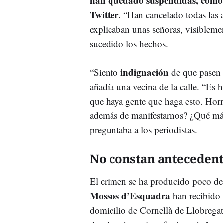
han quedado suspendidas, como h
Twitter
. “Han cancelado todas las 
explicaban unas señoras, visiblemen
sucedido los hechos.
indignación
“Siento
de que pasen 
añadía una vecina de la calle. “Es 
que haya gente que haga esto. Horr
además de manifestarnos? ¿Qué más 
preguntaba a los periodistas.
No constan antecedente
El crimen se ha producido poco de
Mossos d’Esquadra
han recibido 
domicilio de Cornellà de Llobregat