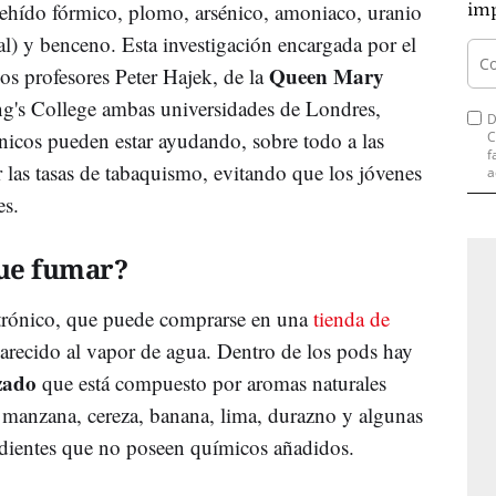
dehído fórmico, plomo, arsénico, amoniaco, uranio
imp
tal) y benceno. Esta investigación encargada por el
Queen Mary
s profesores Peter Hajek, de la
g's College ambas universidades de Londres,
D
ónicos pueden estar ayudando, sobre todo a las
C
f
ir las tasas de tabaquismo, evitando que los jóvenes
a
es.
que fumar?
ectrónico, que puede comprarse en una
tienda de
parecido al vapor de agua. Dentro de los pods hay
zado
que está compuesto por aromas naturales
, manzana, cereza, banana, lima, durazno y algunas
dientes que no poseen químicos añadidos.