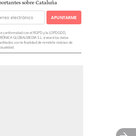
ortantes sobre Cataluña
APUNTARME
e conformidad con el RGPD y la LOPDGDD,
RÓNICA GLOBALMEDIA S.L. tratará los datos
acilitados con la finalidad de remitirle noticias de
ctualidad.