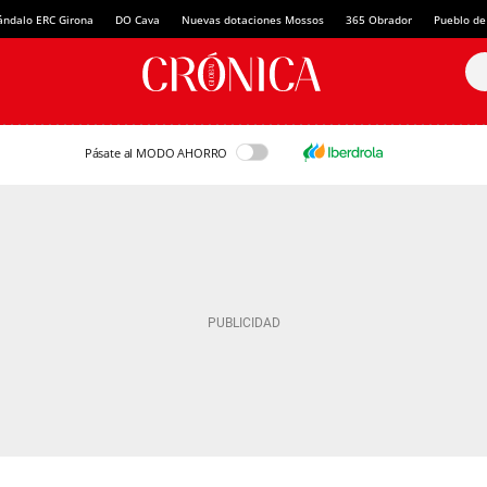
ándalo ERC Girona
DO Cava
Nuevas dotaciones Mossos
365 Obrador
Pueblo de
Pásate al MODO AHORRO