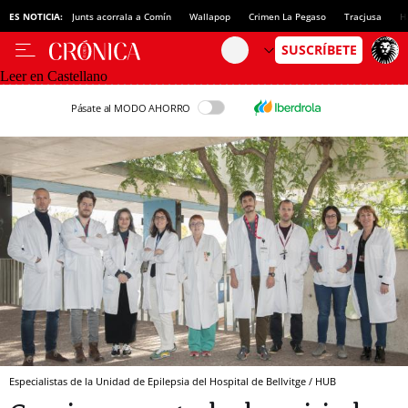
ES NOTICIA:
Junts acorrala a Comín
Wallapop
Crimen La Pegaso
Tracjusa
H
Leer en Castellano
Pásate al MODO AHORRO
Especialistas de la Unidad de Epilepsia del Hospital de Bellvitge / HUB