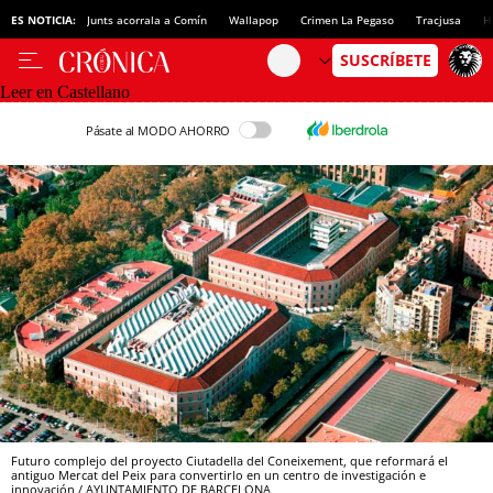
ES NOTICIA:
Junts acorrala a Comín
Wallapop
Crimen La Pegaso
Tracjusa
H
Leer en Castellano
Pásate al MODO AHORRO
Futuro complejo del proyecto Ciutadella del Coneixement, que reformará el
antiguo Mercat del Peix para convertirlo en un centro de investigación e
innovación / AYUNTAMIENTO DE BARCELONA