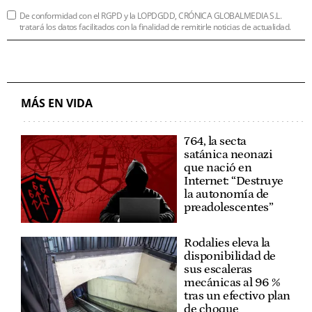
De conformidad con el RGPD y la LOPDGDD, CRÓNICA GLOBALMEDIA S.L.
tratará los datos facilitados con la finalidad de remitirle noticias de actualidad.
MÁS EN VIDA
764, la secta
satánica neonazi
que nació en
Internet: “Destruye
la autonomía de
preadolescentes”
Rodalies eleva la
disponibilidad de
sus escaleras
mecánicas al 96 %
tras un efectivo plan
de choque