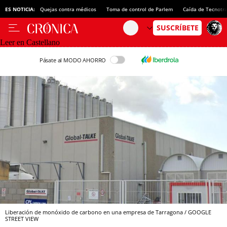
ES NOTICIA:
Quejas contra médicos
Toma de control de Parlem
Caída de Tecnotr
Leer en Castellano
Pásate al MODO AHORRO
Liberación de monóxido de carbono en una empresa de Tarragona / GOOGLE
STREET VIEW