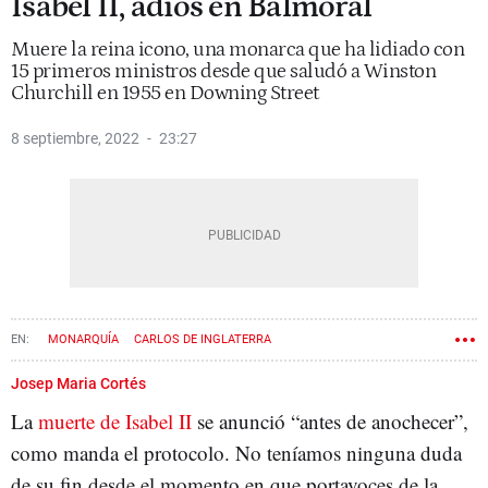
Isabel II, adiós en Balmoral
Muere la reina icono, una monarca que ha lidiado con
15 primeros ministros desde que saludó a Winston
Churchill en 1955 en Downing Street
8 septiembre, 2022
23:27
MONARQUÍA
CARLOS DE INGLATERRA
GUILLERMO DE CAMBRIDGE
ISABEL II
Josep Maria Cortés
La
muerte de Isabel II
se anunció “antes de anochecer”,
como manda el protocolo. No teníamos ninguna duda
de su fin desde el momento en que portavoces de la