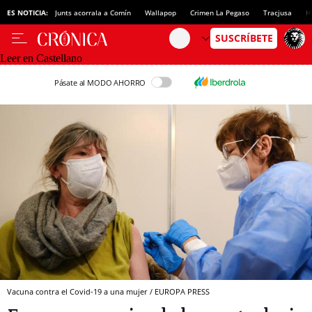
ES NOTICIA:
Junts acorrala a Comín
Wallapop
Crimen La Pegaso
Tracjusa
H
Leer en Castellano
Pásate al MODO AHORRO
Vacuna contra el Covid-19 a una mujer / EUROPA PRESS