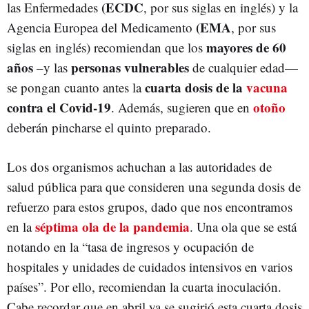
(ECDC
las Enfermedades
, por sus siglas en inglés) y la
(EMA
Agencia Europea del Medicamento
, por sus
mayores de 60
siglas en inglés) recomiendan que los
años
personas vulnerables
–y las
de cualquier edad—
cuarta dosis de la
vacuna
se pongan cuanto antes la
contra el Covid-19
otoño
. Además, sugieren que en
deberán pincharse el quinto preparado.
Los dos organismos achuchan a las autoridades de
salud pública para que consideren una segunda dosis de
refuerzo para estos grupos, dado que nos encontramos
séptima ola de la pandemia
en la
. Una ola que se está
notando en la “tasa de ingresos y ocupación de
hospitales y unidades de cuidados intensivos en varios
países”. Por ello, recomiendan la cuarta inoculación.
Cabe recordar que en abril ya se sugirió esta cuarta dosis