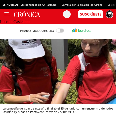
ES NOTICIA:
Los bandazos de AX Partners
Carrera por la alcaldía de Girona
La sec
Leer en Castellano
Pásate al MODO AHORRO
La campaña de Isdin de este año finalizó el 15 de junio con un encuentro de todos
los niños y niñas en PortAventura World / SERVIMEDIA