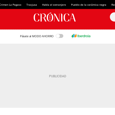
Crimen La Pegaso
Tracjusa
Habla el extranjero
Pueblo de la cerámica negra
Re
Pásate al MODO AHORRO