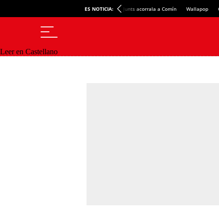
ES NOTICIA:
Junts acorrala a Comín
Wallapop
Leer en Castellano