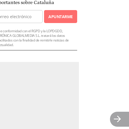
ortantes sobre Cataluña
APUNTARME
e conformidad con el RGPD y la LOPDGDD,
RÓNICA GLOBALMEDIA S.L. tratará los datos
acilitados con la finalidad de remitirle noticias de
ctualidad.