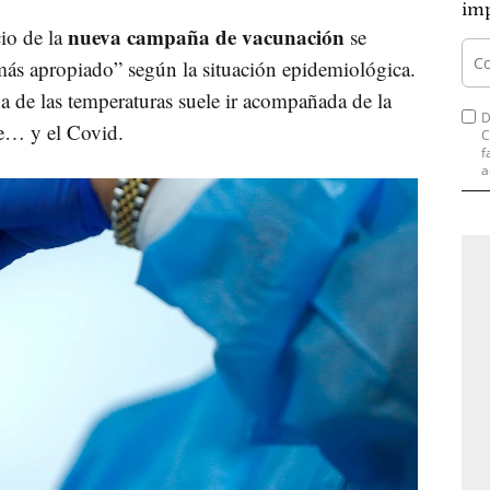
imp
nueva campaña de vacunación
io de la
se
más apropiado” según la situación epidemiológica.
a de las temperaturas suele ir acompañada de la
D
pe… y el Covid.
C
f
a