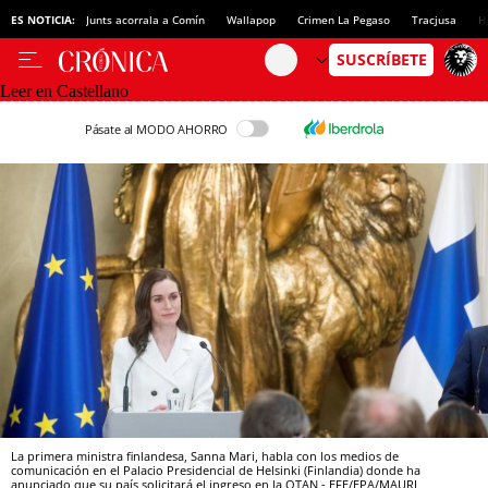
ES NOTICIA:
Junts acorrala a Comín
Wallapop
Crimen La Pegaso
Tracjusa
H
Leer en Castellano
Pásate al MODO AHORRO
La primera ministra finlandesa, Sanna Mari, habla con los medios de
comunicación en el Palacio Presidencial de Helsinki (Finlandia) donde ha
anunciado que su país solicitará el ingreso en la OTAN - EFE/EPA/MAURI