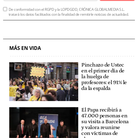
De conformidad con el RGPD y la LOPDGDD, CRÓNICA GLOBALMEDIA S.L.
tratará los datos facilitados con la finalidad de remitirle noticias de actualidad.
MÁS EN VIDA
Pinchazo de Ustec
en el primer día de
la huelga de
profesores: el 91% le
da la espalda
El Papa recibirá a
47.000 personas en
su visita a Barcelona
y valora reunirse
con víctimas de