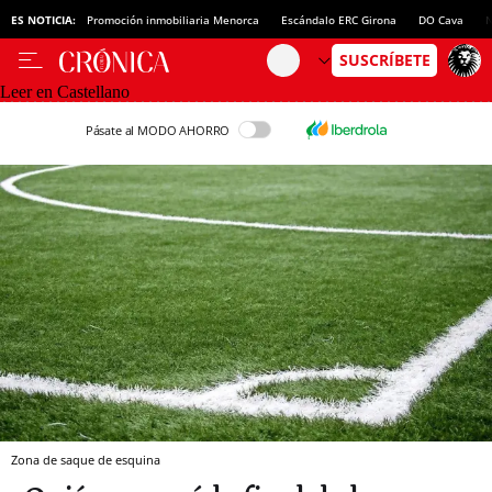
ES NOTICIA:
Promoción inmobiliaria Menorca
Escándalo ERC Girona
DO Cava
N
Leer en Castellano
Pásate al MODO AHORRO
Zona de saque de esquina