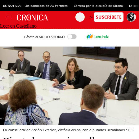
ES NOTICIA:
Los bandazos de AX Partners
Carrera por la alcaldía de Girona
La sec
Leer en Castellano
Pásate al MODO AHORRO
La 'consellera' de Acción Exterior, Victòria Alsina, con diputados ucranianos / EFE