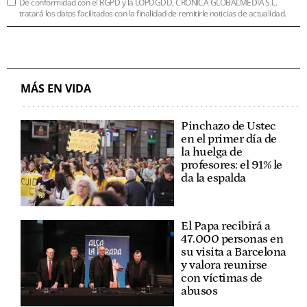
De conformidad con el RGPD y la LOPDGDD, CRÓNICA GLOBALMEDIA S.L.
tratará los datos facilitados con la finalidad de remitirle noticias de actualidad.
MÁS EN VIDA
Pinchazo de Ustec
en el primer día de
la huelga de
profesores: el 91% le
da la espalda
El Papa recibirá a
47.000 personas en
su visita a Barcelona
y valora reunirse
con víctimas de
abusos