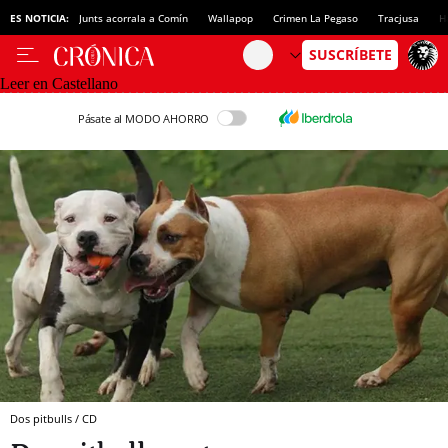
ES NOTICIA:
Junts acorrala a Comín
Wallapop
Crimen La Pegaso
Tracjusa
H
Leer en Castellano
Pásate al MODO AHORRO
Dos pitbulls / CD