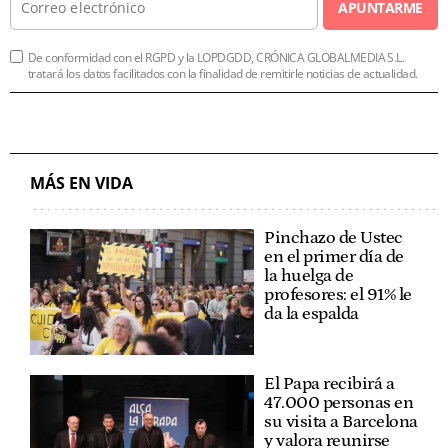
APUNTARME
De conformidad con el RGPD y la LOPDGDD, CRÓNICA GLOBALMEDIA S.L.
tratará los datos facilitados con la finalidad de remitirle noticias de actualidad.
MÁS EN VIDA
Pinchazo de Ustec
en el primer día de
la huelga de
profesores: el 91% le
da la espalda
El Papa recibirá a
47.000 personas en
su visita a Barcelona
y valora reunirse