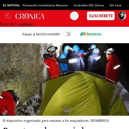
ES NOTICIA:
Promoción inmobiliaria Menorca
Escándalo ERC Girona
DO Cava
N
Leer en Castellano
Pásate al MODO AHORRO
El dispositivo organizado para rescatar a los esquiadores / BOMBEROS