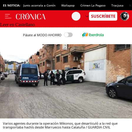
ES NOTICIA:
Junts acorrala a Comín
Wallapop
Crimen La Pegaso
Tracjusa
H
Leer en Castellano
Pásate al MODO AHORRO
Varios agentes durante la operación Mikonos, que desarticuló a la red que
transportaba hachís desde Marruecos hasta Cataluña / GUARDIA CIVIL