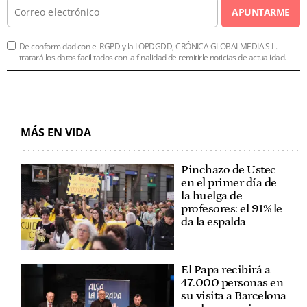
APUNTARME
De conformidad con el RGPD y la LOPDGDD, CRÓNICA GLOBALMEDIA S.L.
tratará los datos facilitados con la finalidad de remitirle noticias de actualidad.
MÁS EN VIDA
Pinchazo de Ustec
en el primer día de
la huelga de
profesores: el 91% le
da la espalda
El Papa recibirá a
47.000 personas en
su visita a Barcelona