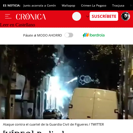
ES NOTICIA:
Junts acorrala a Comín
Wallapop
Crimen La Pegaso
Tracjusa
H
Leer en Castellano
Pásate al MODO AHORRO
Ataque contra el cuartel de la Guardia Civil de Figueres / TWITTER