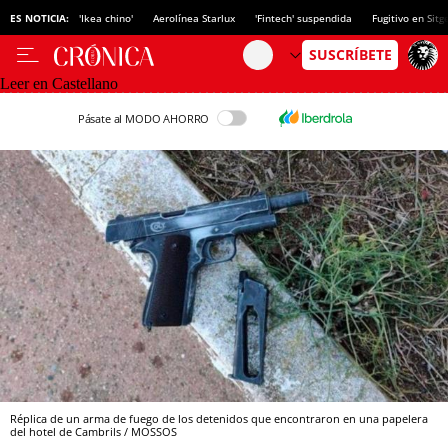
ES NOTICIA:
'Ikea chino'
Aerolínea Starlux
'Fintech' suspendida
Fugitivo en Sitg
Leer en Castellano
Pásate al MODO AHORRO
Réplica de un arma de fuego de los detenidos que encontraron en una papelera
del hotel de Cambrils / MOSSOS