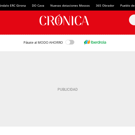
ándalo ERC Girona
DO Cava
Nuevas dotaciones Mossos
365 Obrador
Pueblo de
Pásate al MODO AHORRO