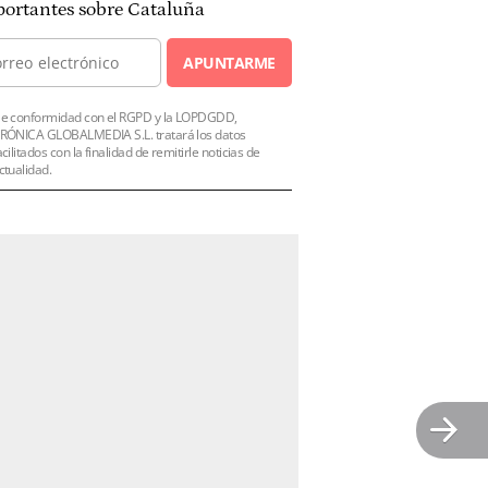
ortantes sobre Cataluña
APUNTARME
e conformidad con el RGPD y la LOPDGDD,
RÓNICA GLOBALMEDIA S.L. tratará los datos
acilitados con la finalidad de remitirle noticias de
ctualidad.