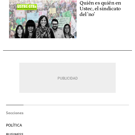
Quién es quién en
Ustec, el sindicato
del 'no'
Secciones
POLÍTICA
BUSINESS