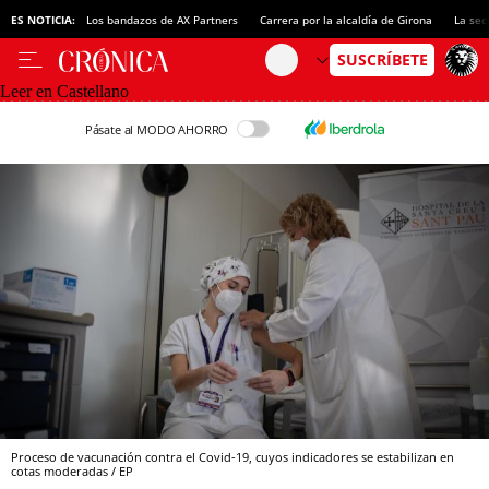
ES NOTICIA:
Los bandazos de AX Partners
Carrera por la alcaldía de Girona
La sec
Leer en Castellano
Pásate al MODO AHORRO
Proceso de vacunación contra el Covid-19, cuyos indicadores se estabilizan en
cotas moderadas / EP