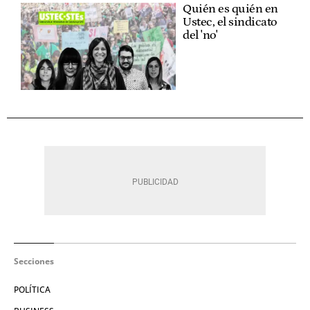
Quién es quién en
Ustec, el sindicato
del 'no'
Secciones
POLÍTICA