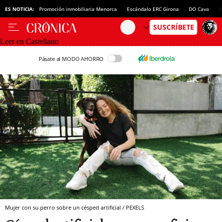
ES NOTICIA:
Promoción inmobiliaria Menorca
Escándalo ERC Girona
DO Cava
N
Leer en Castellano
Pásate al MODO AHORRO
Mujer con su perro sobre un césped artificial / PEXELS