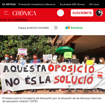
ES NOTICIA:
Promoción inmobiliaria Menorca
Escándalo ERC Girona
DO Cava
N
Leer en Castellano
Pásate al MODO AHORRO
Protesta ante la Consejería de Educación por la situación de las técnicas interinas
de educación infantil / USTEC