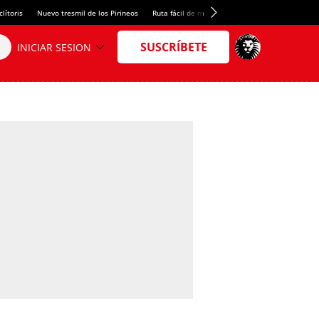
lítoris
Nuevo tresmil de los Pirineos
Ruta fácil de montaña
El arroz más meloso