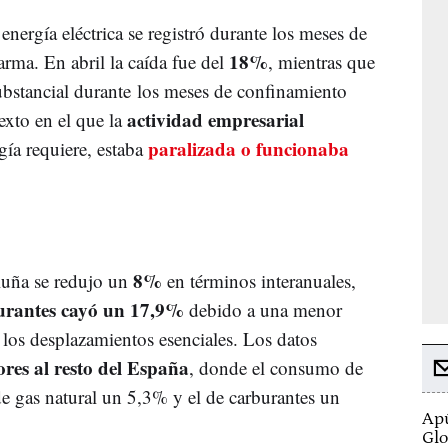
nergía eléctrica se registró durante los meses de
18%
arma. En abril la caída fue del
, mientras que
ubstancial durante los meses de confinamiento
actividad empresarial
exto en el que la
paralizada o funcionaba
gía requiere, estaba
8%
luña se redujo un
en términos interanuales,
rantes cayó un 17,9%
debido a una menor
los desplazamientos esenciales. Los datos
ores al resto del España
, donde el consumo de
de gas natural un 5,3% y el de carburantes un
Apú
Glo