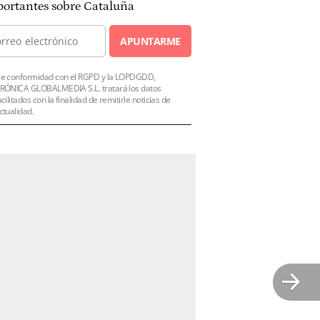
ortantes sobre Cataluña
APUNTARME
e conformidad con el RGPD y la LOPDGDD,
RÓNICA GLOBALMEDIA S.L. tratará los datos
acilitados con la finalidad de remitirle noticias de
ctualidad.