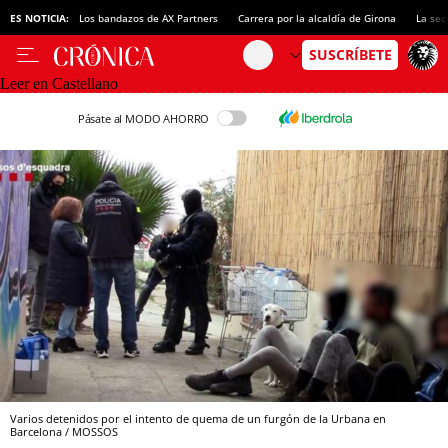
ES NOTICIA:
Los bandazos de AX Partners
Carrera por la alcaldía de Girona
La sec
Leer en Castellano
Pásate al MODO AHORRO
Varios detenidos por el intento de quema de un furgón de la Urbana en
Barcelona / MOSSOS