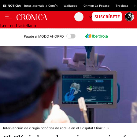
ES NOTICIA:
Junts acorrala a Comín
Wallapop
Crimen La Pegaso
Tracjusa
H
Leer en Castellano
Pásate al MODO AHORRO
Intervención de cirugía robótica de rodilla en el Hospital Clínic / EP