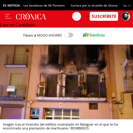
ES NOTICIA:
Los bandazos de AX Partners
Carrera por la alcaldía de Girona
La sec
Leer en Castellano
Pásate al MODO AHORRO
Imagen tras el incendio del edificio incendiado en Balaguer en el que se ha
encontrado una plantación de marihuana / BOMBEROS