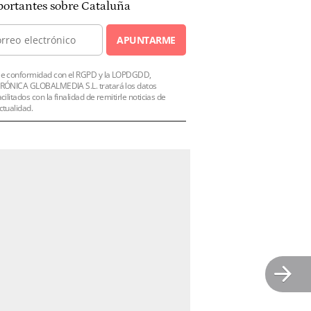
ortantes sobre Cataluña
APUNTARME
e conformidad con el RGPD y la LOPDGDD,
RÓNICA GLOBALMEDIA S.L. tratará los datos
acilitados con la finalidad de remitirle noticias de
ctualidad.