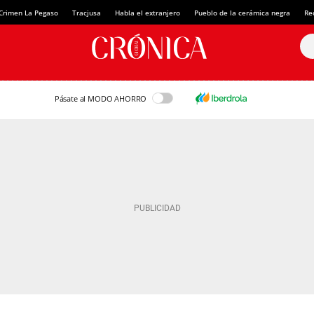
Crimen La Pegaso
Tracjusa
Habla el extranjero
Pueblo de la cerámica negra
Re
Pásate al MODO AHORRO