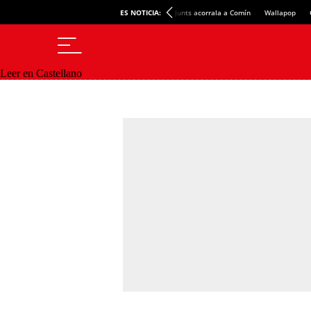
ES NOTICIA:
Junts acorrala a Comín
Wallapop
Leer en Castellano