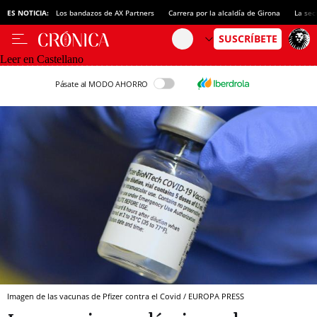
ES NOTICIA:
Los bandazos de AX Partners
Carrera por la alcaldía de Girona
La sec
Leer en Castellano
Pásate al MODO AHORRO
Imagen de las vacunas de Pfizer contra el Covid / EUROPA PRESS