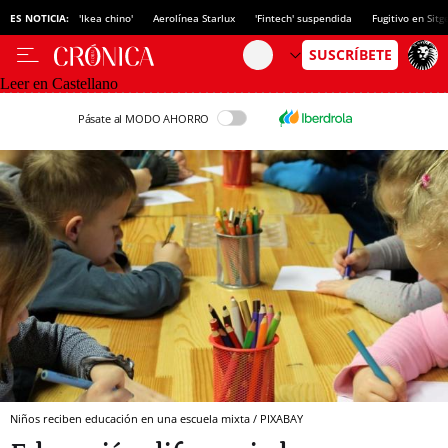
ES NOTICIA:
'Ikea chino'
Aerolínea Starlux
'Fintech' suspendida
Fugitivo en Sitg
Leer en Castellano
Pásate al MODO AHORRO
Niños reciben educación en una escuela mixta / PIXABAY