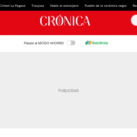
Crimen La Pegaso
Tracjusa
Habla el extranjero
Pueblo de la cerámica negra
Re
Pásate al MODO AHORRO