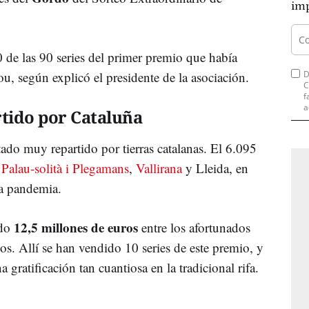
imp
0 de las 90 series del primer premio que había
u, según explicó el presidente de la asociación.
D
C
f
a
tido por Cataluña
ado muy repartido por tierras catalanas. El 6.095
,
Palau-solità i Plegamans
,
Vallirana
y Lleida, en
la pandemia.
12,5 millones de euros
ido
entre los afortunados
. Allí se han vendido 10 series de este premio, y
 gratificación tan cuantiosa en la tradicional rifa.