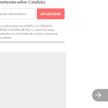
ortantes sobre Cataluña
APUNTARME
e conformidad con el RGPD y la LOPDGDD,
RÓNICA GLOBALMEDIA S.L. tratará los datos
acilitados con la finalidad de remitirle noticias de
ctualidad.