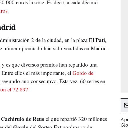
0.000 euros la serie. Es decir, a cada décimo
uros
.
adrid
El Pati
administración 2 de la ciudad, en la plaza
,
este número premiado han sido vendidas en Madrid.
 y es que diversos premios han repartido una
o. Entre ellos el más importante, el
Gordo de
 segundo año consecutivo. Esta vez, 60 series en
con el 72.897
.
 Cachirulo de Reus
el que repartió 320 millones
Apú
Glo
Gordo
ies del
del Sorteo Extraordinario de