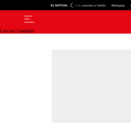
ES NOTICIA:
Junts acorrala a Comín
Wallapop
Leer en Castellano