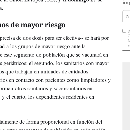
imp
a.
pos de mayor riesgo
D
C
recisa de dos dosis para ser efectiva-- se hará por
f
dad a los grupos de mayor riesgo ante la
a
de este segmento de población que se vacunará en
 geriátricos; el segundo, los sanitarios con mayor
 los que trabajan en unidades de cuidados
arios en contacto con pacientes como limpiadores y
forman otros sanitarios y sociosanitarios en
 y el cuarto, los dependientes residentes en
cialmente de forma proporcional en función del
 a estos segmentos de población en cada región.