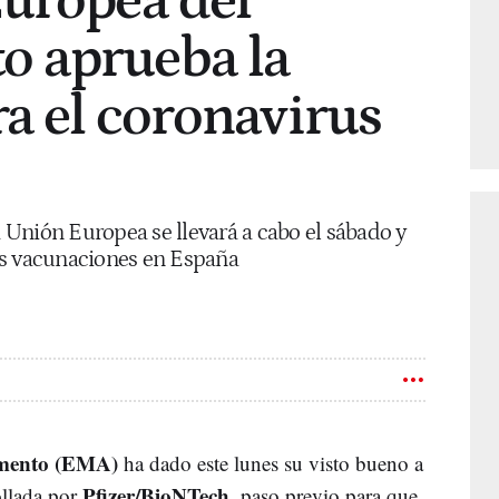
Europea del
 aprueba la
a el coronavirus
a Unión Europea se llevará a cabo el sábado y
as vacunaciones en España
amento (EMA)
ha dado este lunes su visto bueno a
Pfizer/BioNTech
llada por
, paso previo para que