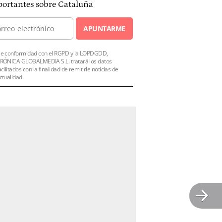
ortantes sobre Cataluña
APUNTARME
e conformidad con el RGPD y la LOPDGDD,
RÓNICA GLOBALMEDIA S.L. tratará los datos
acilitados con la finalidad de remitirle noticias de
ctualidad.