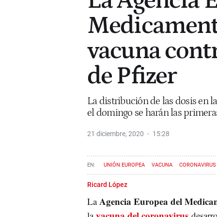
La Agencia 
Medicamento
vacuna contr
de Pfizer
La distribución de las dosis en l
el domingo se harán las primer
21 diciembre, 2020
15:28
UNIÓN EUROPEA
VACUNA
CORONAVIRUS
Ricard López
Agencia Europea del Medic
La
vacuna del coronavirus
la
desarro