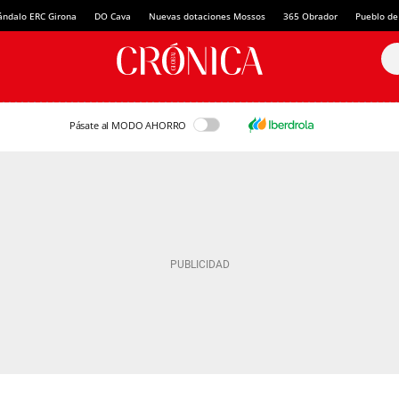
ándalo ERC Girona
DO Cava
Nuevas dotaciones Mossos
365 Obrador
Pueblo de
Pásate al MODO AHORRO