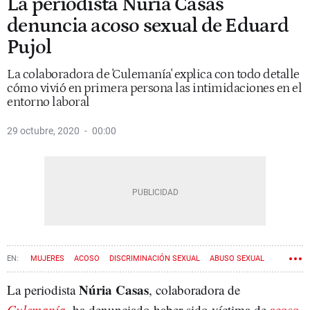
La periodista Núria Casas
denuncia acoso sexual de Eduard
Pujol
La colaboradora de 'Culemanía' explica con todo detalle
cómo vivió en primera persona las intimidaciones en el
entorno laboral
29 octubre, 2020
00:00
MUJERES
ACOSO
DISCRIMINACIÓN SEXUAL
ABUSO SEXUAL
EDUARD PUJOL
Núria Casas
La periodista
, colaboradora de
Culemanía
, ha denunciado haber sido víctima de
acoso