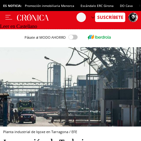
ES NOTICIA:
Promoción inmobiliaria Menorca
Escándalo ERC Girona
DO Cava
N
Leer en Castellano
Pásate al MODO AHORRO
Planta industrial de Iqoxe en Tarragona / EFE