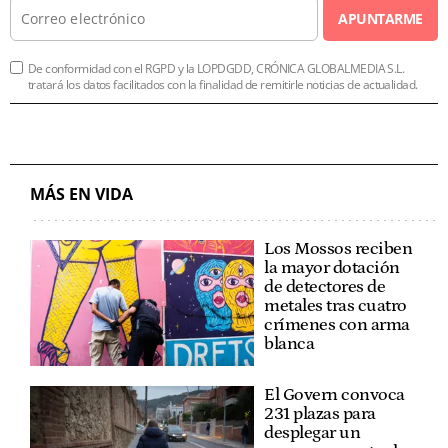
APUNTARME
De conformidad con el RGPD y la LOPDGDD, CRÓNICA GLOBALMEDIA S.L.
tratará los datos facilitados con la finalidad de remitirle noticias de actualidad.
MÁS EN VIDA
Los Mossos reciben
la mayor dotación
de detectores de
metales tras cuatro
crímenes con arma
blanca
El Govern convoca
231 plazas para
desplegar un