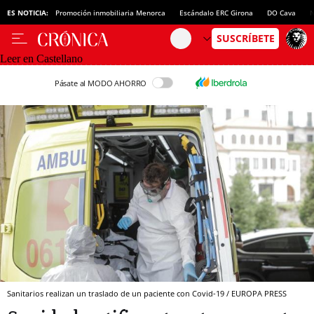
ES NOTICIA:
Promoción inmobiliaria Menorca
Escándalo ERC Girona
DO Cava
N
Leer en Castellano
Pásate al MODO AHORRO
Sanitarios realizan un traslado de un paciente con Covid-19 / EUROPA PRESS