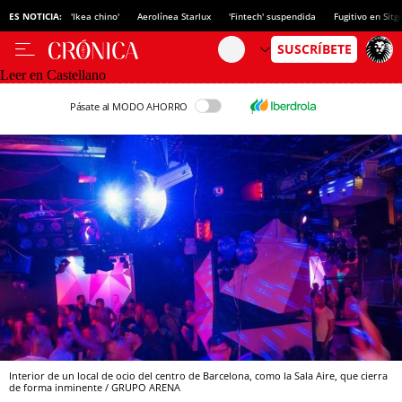
ES NOTICIA:
'Ikea chino'
Aerolínea Starlux
'Fintech' suspendida
Fugitivo en Sitg
Leer en Castellano
Pásate al MODO AHORRO
Interior de un local de ocio del centro de Barcelona, como la Sala Aire, que cierra
de forma inminente / GRUPO ARENA