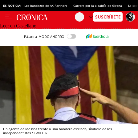
ES NOTICIA:
Los bandazos de AX Partners
Carrera por la alcaldía de Girona
La sec
Leer en Castellano
Pásate al MODO AHORRO
Un agente de Mossos frente a una bandera estelada, símbolo de los
independentistas / TWITTER