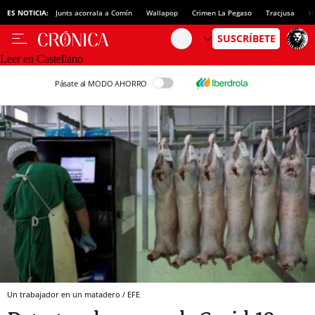
ES NOTICIA:
Junts acorrala a Comín
Wallapop
Crimen La Pegaso
Tracjusa
H
Leer en Castellano
Pásate al MODO AHORRO
Un trabajador en un matadero / EFE