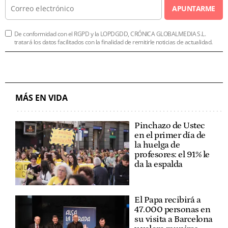
APUNTARME
De conformidad con el RGPD y la LOPDGDD, CRÓNICA GLOBALMEDIA S.L.
tratará los datos facilitados con la finalidad de remitirle noticias de actualidad.
MÁS EN VIDA
Pinchazo de Ustec
en el primer día de
la huelga de
profesores: el 91% le
da la espalda
El Papa recibirá a
47.000 personas en
su visita a Barcelona