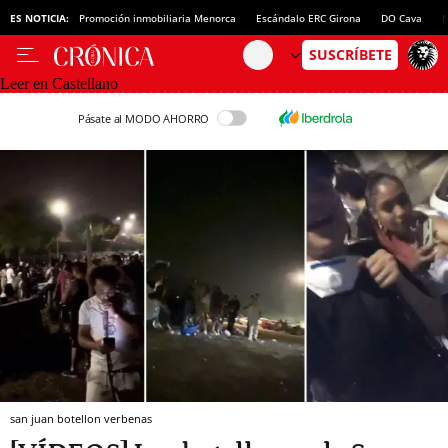
ES NOTICIA:
Promoción inmobiliaria Menorca
Escándalo ERC Girona
DO Cava
N
Leer en Castellano
Pásate al MODO AHORRO
san juan botellon verbenas