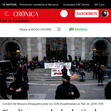
ES NOTICIA:
Promoción inmobiliaria Menorca
Escándalo ERC Girona
DO Cava
N
Leer en Castellano
Pásate al MODO AHORRO
Cordón de Mossos d'Esquadra ante los CDR encadenados al TSJC en 2018 / EFE